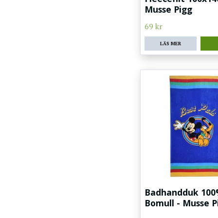
Musse Pigg
69 kr
LÄS MER
Badhandduk 10
Bomull - Musse P