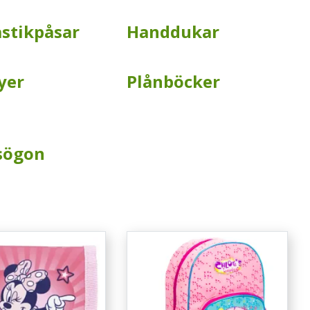
stikpåsar
Handdukar
yer
Plånböcker
sögon