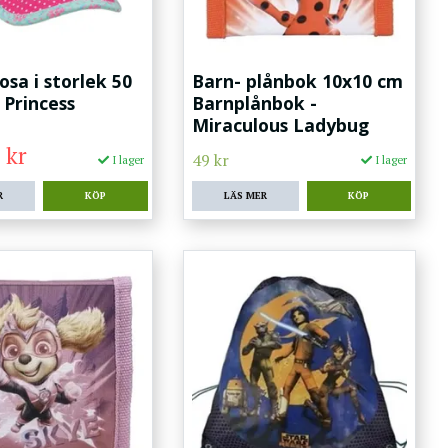
osa i storlek 50
Barn- plånbok 10x10 cm
 Princess
Barnplånbok -
Miraculous Ladybug
 kr
49 kr
I lager
I lager
R
LÄS MER