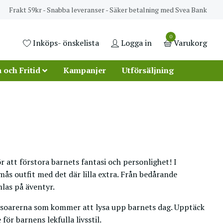
Frakt 59kr - Snabba leveranser - Säker betalning med Svea Bank
0
Inköps- önskelista
Logga in
Varukorg
 och Fritid
Kampanjer
Utförsäljning
r att förstora barnets fantasi och personlighet! I
mås outfit med det där lilla extra. Från bedårande
las på äventyr.
accessoarerna som kommer att lysa upp barnets dag. Upptäck
ör barnens lekfulla livsstil.