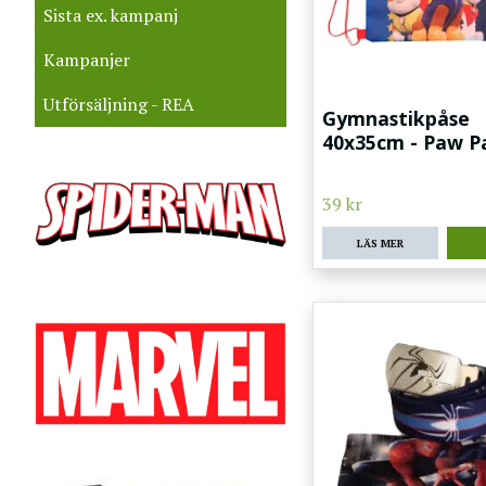
Sista ex. kampanj
Kampanjer
Utförsäljning - REA
Gymnastikpåse
40x35cm - Paw P
39 kr
LÄS MER