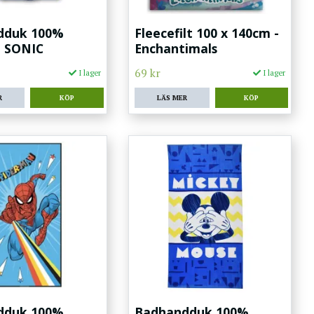
dduk 100%
Fleecefilt 100 x 140cm -
- SONIC
Enchantimals
69 kr
I lager
I lager
R
LÄS MER
dduk 100%
Badhandduk 100%