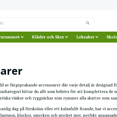
rnrummet
Kläder och Skor
Leksaker
Skola
arer
d av färgsprakande accessoarer där varje detalj är designad fö
arkategori hittar du allt som behövs för att komplettera de s
ktiska väskor och ryggsäckar som rymmer alla skatter som sam
 vanlig dag på förskolan eller ett kalasfullt firande, har vi 
lasögon, klockor, smycken och mycket mer, perfekt anpassade f