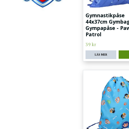
Gymnastikpåse
44x37cm Gymba
Gympapåse - Pa
Patrol
39 kr
LÄS MER