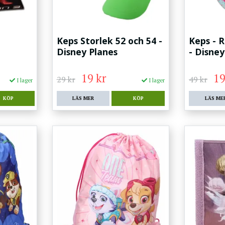
Keps Storlek 52 och 54 -
Keps - R
Disney Planes
- Disney
19 kr
19
29 kr
49 kr
I lager
I lager
LÄS MER
KÖP
LÄS ME