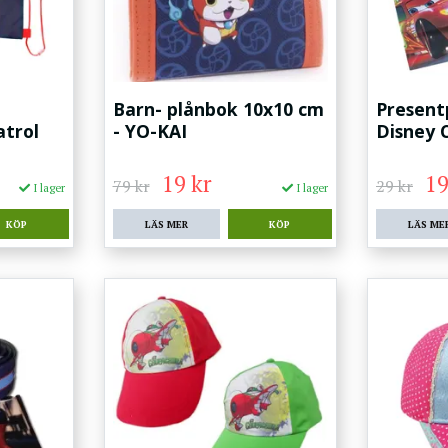
Barn- plånbok 10x10 cm
Present
atrol
- YO-KAI
Disney 
19 kr
19
79 kr
29 kr
I lager
I lager
LÄS MER
LÄS ME