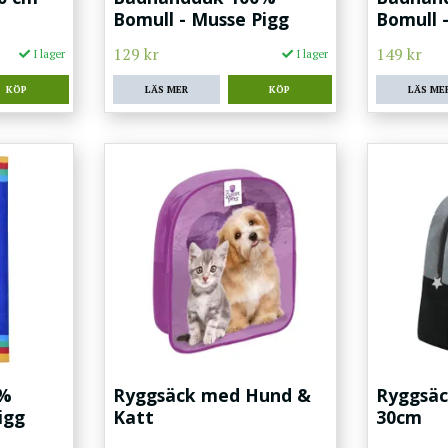
Bomull - Musse Pigg
Bomull 
129 kr
149 kr
I lager
I lager
LÄS MER
LÄS ME
0%
Ryggsäck med Hund &
Ryggsäc
igg
Katt
30cm