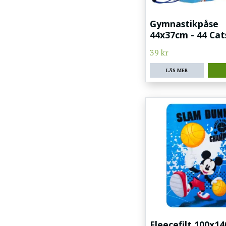
Gymnastikpåse
44x37cm - 44 Cat
39 kr
LÄS MER
Fleecefilt 100x14