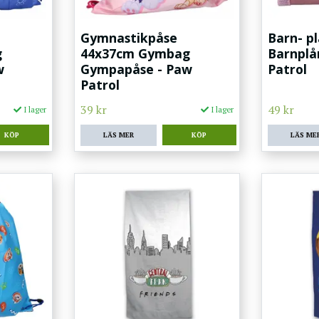
Gymnastikpåse
Barn- p
g
44x37cm Gymbag
Barnplå
w
Gympapåse - Paw
Patrol
Patrol
39 kr
49 kr
I lager
I lager
LÄS MER
LÄS ME