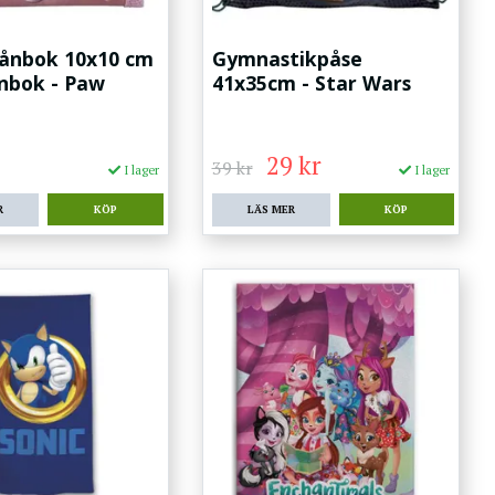
lånbok 10x10 cm
Gymnastikpåse
nbok - Paw
41x35cm - Star Wars
29 kr
39 kr
I lager
I lager
R
LÄS MER