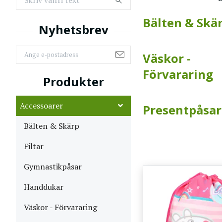
Bälten & Skä
Väskor -
Förvararing
Accessoarer
Presentpåsar
Bälten & Skärp
Filtar
Gymnastikpåsar
Handdukar
Väskor - Förvararing