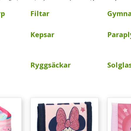
rp
Filtar
Gymna
Kepsar
Parapl
Ryggsäckar
Solgla