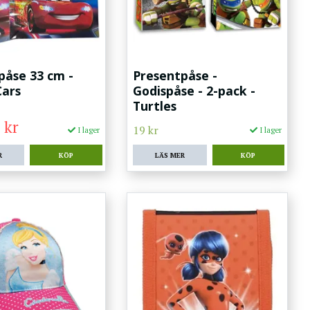
påse 33 cm -
Presentpåse -
Cars
Godispåse - 2-pack -
Turtles
 kr
19 kr
I lager
I lager
R
LÄS MER