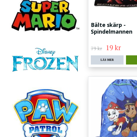
Bälte skärp -
Spindelmannen
19 kr
79 kr
LÄS MER