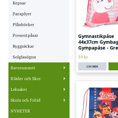
Kepsar
Paraplyer
Plånböcker
Presentpåsar
Gymnastikpåse
44x37cm Gymba
Ryggsäckar
Gympapåse - Gre
Solglasögon
39 kr
LÄS MER
Barnrummet
Kläder och Skor
Leksaker
Skola och Fritid
NYHETER