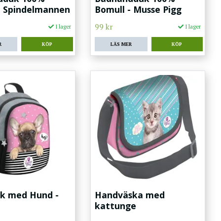
- Spindelmannen
Bomull - Musse Pigg
99 kr
I lager
I lager
R
LÄS MER
k med Hund -
Handväska med
kattunge