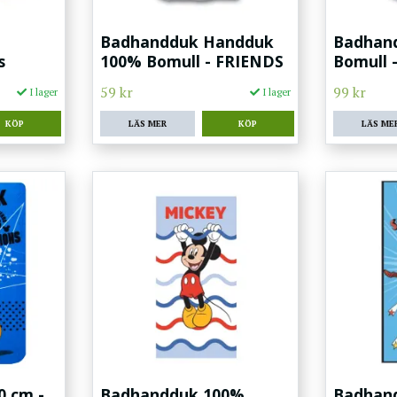
Badhandduk Handduk
Badhan
s
100% Bomull - FRIENDS
Bomull 
59 kr
99 kr
I lager
I lager
LÄS MER
LÄS ME
0 cm -
Badhandduk 100%
Badhan