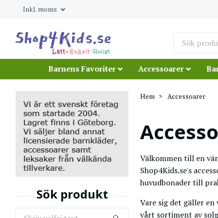
Inkl. moms
Barnens Favoriter
Accessoarer
Ba
Hem
Accessoarer
Accesso
Välkommen till en värl
Shop4Kids.se's accesso
huvudbonader till pra
Vare sig det gäller en
vårt sortiment av solg