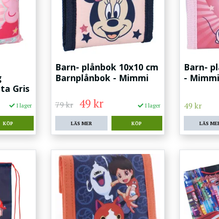
Barn- plånbok 10x10 cm
Barn- p
g
Barnplånbok - Mimmi
- Mimm
ta Gris
49 kr
79 kr
49 kr
I lager
I lager
LÄS MER
LÄS ME