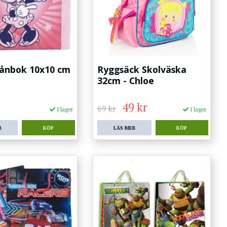
lånbok 10x10 cm
Ryggsäck Skolväska
i
32cm - Chloe
49 kr
69 kr
I lager
I lager
R
LÄS MER