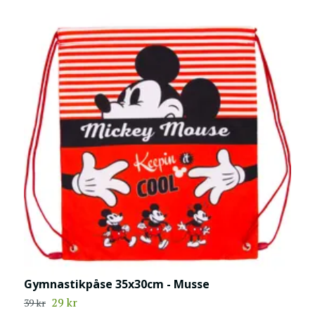
Gymnastikpåse 35x30cm - Musse
B
29 kr
3
39 kr