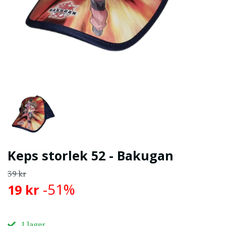
Keps storlek 52 - Bakugan
39 kr
-51%
19 kr
I lager