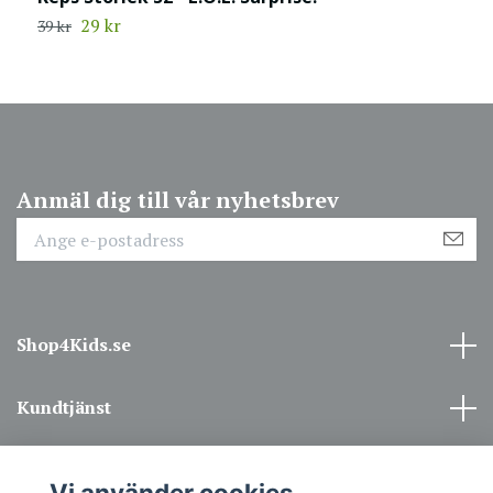
29 kr
39 kr
3
Anmäl dig till vår nyhetsbrev
Shop4Kids.se
Kundtjänst
Information
Vi använder cookies