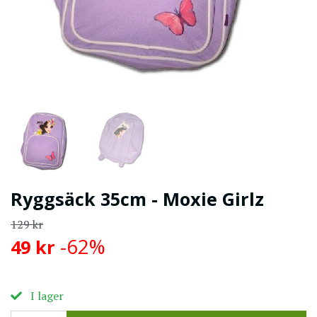
Ryggsäck 35cm - Moxie Girlz
129 kr
-62%
49 kr
I lager