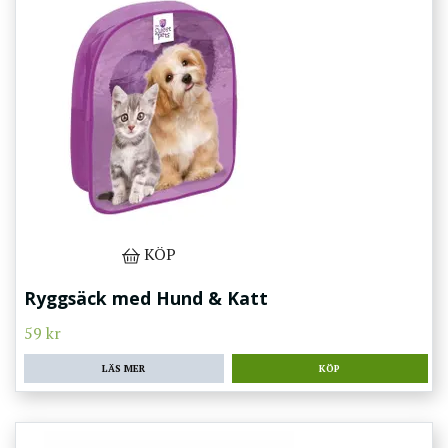
KÖP
Ryggsäck med Hund & Katt
59 kr
LÄS MER