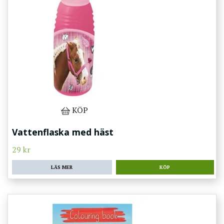
KÖP
Vattenflaska med häst
29 kr
LÄS MER