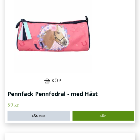
KÖP
Pennfack Pennfodral - med Häst
59 kr
LÄS MER