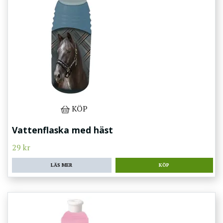
KÖP
Vattenflaska med häst
29 kr
LÄS MER