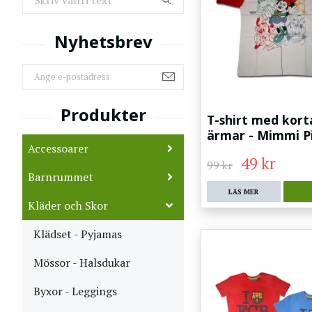
T-shirt med kort
ärmar - Mimmi P
Accessoarer
49 kr
99 kr
Barnrummet
LÄS MER
Kläder och Skor
Klädset - Pyjamas
Mössor - Halsdukar
Byxor - Leggings