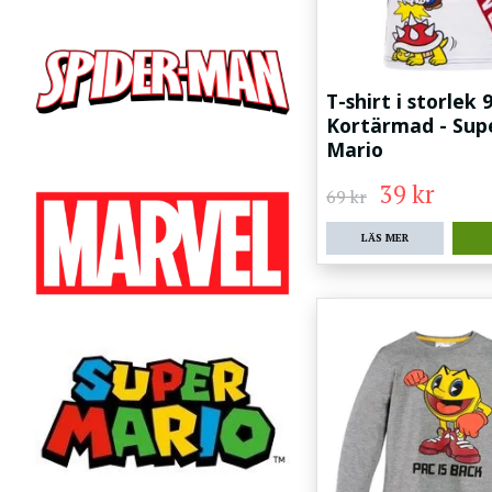
T-shirt i storlek 
Kortärmad - Sup
Mario
39 kr
69 kr
LÄS MER