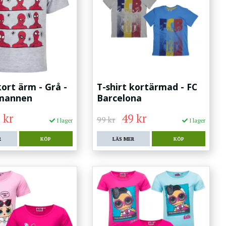
kort ärm - Grå -
T-shirt kortärmad - FC
lmannen
Barcelona
 kr
49 kr
99 kr
I lager
I lager
R
KÖP
LÄS MER
KÖP