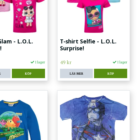
Glam - L.O.L.
T-shirt Selfie - L.O.L.
!
Surprise!
49 kr
I lager
I lager
R
KÖP
LÄS MER
KÖP