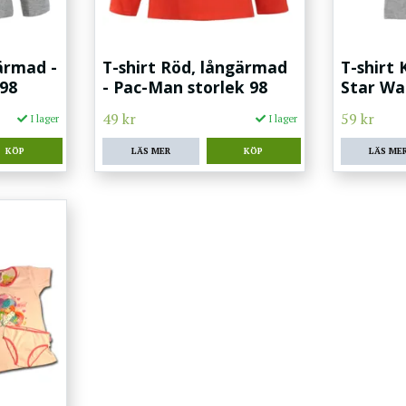
gärmad -
T-shirt Röd, långärmad
T-shirt
 98
- Pac-Man storlek 98
Star Wa
49 kr
59 kr
I lager
I lager
LÄS MER
LÄS ME