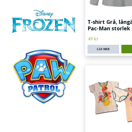
T-shirt Grå, lån
Pac-Man storlek
49 kr
LÄS MER