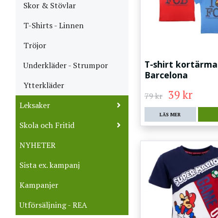
Skor & Stövlar
T-Shirts - Linnen
Tröjor
T-shirt kortärma
Underkläder - Strumpor
Barcelona
Ytterkläder
39 kr
79 kr
Leksaker
LÄS MER
Skola och Fritid
NYHETER
Sista ex. kampanj
Kampanjer
Utförsäljning - REA