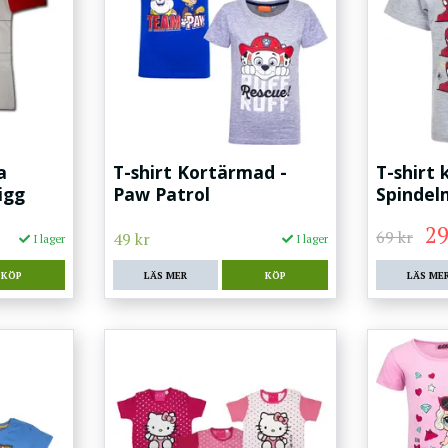
a
T-shirt Kortärmad -
T-shirt 
igg
Paw Patrol
Spinde
29
69 kr
49 kr
I lager
I lager
KÖP
LÄS MER
KÖP
LÄS ME