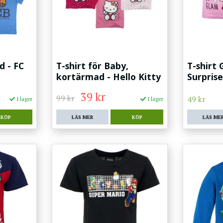
d - FC
T-shirt för Baby,
T-shirt 
kortärmad - Hello Kitty
Surprise
39 kr
99 kr
49 kr
I lager
I lager
KÖP
LÄS MER
KÖP
LÄS ME