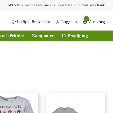
Frakt 59kr - Snabba leveranser - Säker betalning med Svea Bank
0
Inköps- önskelista
Logga in
Varukorg
 och Fritid
Kampanjer
Utförsäljning