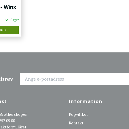
 - Winx
I lager
KÖP
sbrev
nst
Information
 Brothershopen
Köpvillkor
352 05 00
Kontakt
ntaktformuläret.