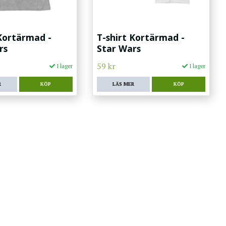
 Kortärmad -
T-shirt Kortärmad -
rs
Star Wars
59 kr
I lager
I lager
R
KÖP
LÄS MER
KÖP