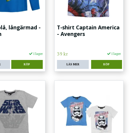
blå, långärmad -
T-shirt Captain America
n
- Avengers
39 kr
I lager
I lager
R
KÖP
LÄS MER