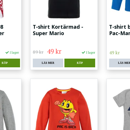
98
T-shirt Kortärmad -
T-shirt 
er
Super Mario
Pac-Ma
49 kr
89 kr
49 kr
I lager
I lager
LÄS MER
KÖP
LÄS ME