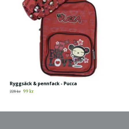
Ryggsäck & pennfack - Pucca
R
99 kr
228 kr
2