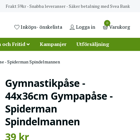
Frakt 59kr - Snabba leveranser - Säker betalning med Svea Bank
0
Inköps- önskelista
Logga in
Varukorg
 och Fritid
Kampanjer
Utförsäljning
e - Spiderman Spindelmannen
Gymnastikpåse -
44x36cm Gympapåse -
Spiderman
Spindelmannen
39 kr