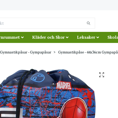
rnrummet
Kläder och Skor
Leksaker
Skola
Gymnastikpåsar - Gympapåsar
Gymnastikpåse - 44x36cm Gympapås