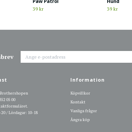
Paw Patrol
Hund
39 kr
39 kr
sbrev
nst
Information
 Brothershopen
Köpvillkor
352 05 00
Kontakt
ntaktformuläret.
Vanliga frågor
-20 / Lördagar: 10-18
Ångra köp