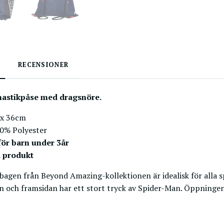
RECENSIONER
astikpåse med dragsnöre.
 x 36cm
00% Polyester
för barn under 3år
d produkt
agen från Beyond Amazing-kollektionen är idealisk för alla 
en och framsidan har ett stort tryck av Spider-Man. Öppningen