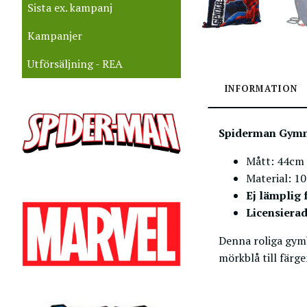
Sista ex. kampanj
Kampanjer
Utförsäljning - REA
INFORMATION
Spiderman Gymn
Mått: 44cm
Material: 1
Ej lämplig 
Licensiera
Denna roliga gymb
mörkblå till färg