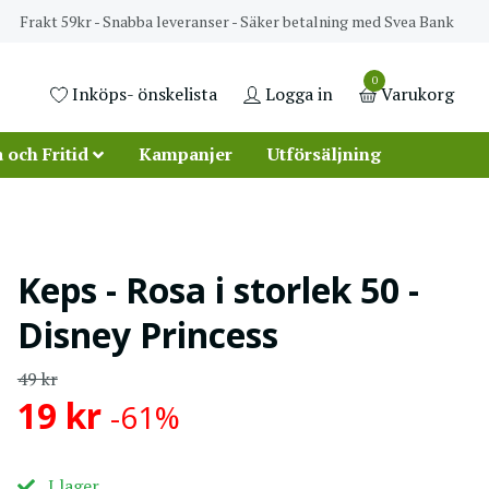
Frakt 59kr - Snabba leveranser - Säker betalning med Svea Bank
0
Inköps- önskelista
Logga in
Varukorg
 och Fritid
Kampanjer
Utförsäljning
Keps - Rosa i storlek 50 -
Disney Princess
49 kr
19 kr
-61%
I lager