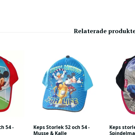
h 54 -
Keps Storlek 52 och 54 -
Keps storl
Musse & Kalle
Spindelm