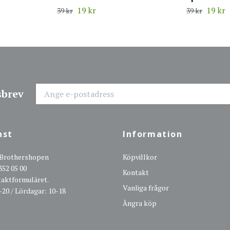
19 kr
19 kr
39 kr
39 kr
sbrev
nst
Information
 Brothershopen
Köpvillkor
352 05 00
Kontakt
ntaktformuläret.
Vanliga frågor
-20 / Lördagar: 10-18
Ångra köp