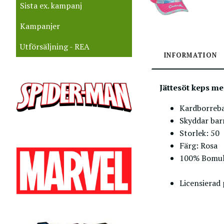
Sista ex. kampanj
Kampanjer
Utförsäljning - REA
INFORMATION
Jättesöt keps me
Kardborreba
Skyddar bar
Storlek: 50
Färg: Rosa
100% Bomul
Licensierad