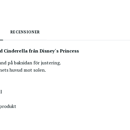
RECENSIONER
d Cinderella från Disney´s Princess
nd på baksidan för justering.
nets huvud mot solen.
l
 produkt