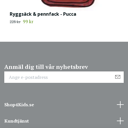
Ryggsäck & pennfack - Pucca
R
99 kr
228 kr
2
Anmäl dig till vår nyhetsbrev
Shop4Kids.se
Kundtjänst