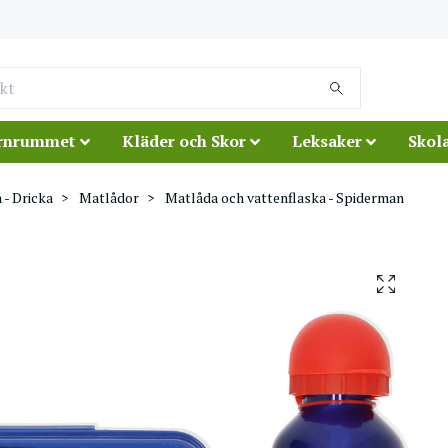
rnrummet
Kläder och Skor
Leksaker
Skola
 - Dricka
Matlådor
Matlåda och vattenflaska - Spiderman