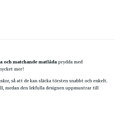
a och matchande matlåda
prydda med
 mycket mer!
askor
, så att de kan släcka törsten snabbt och enkelt.
ll, medan den lekfulla designen uppmuntrar till