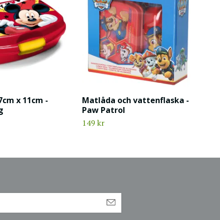
7cm x 11cm -
Matlåda och vattenflaska -
g
Paw Patrol
149 kr