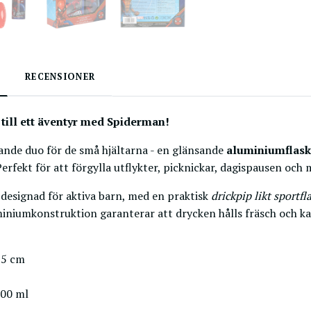
RECENSIONER
 till ett äventyr med Spiderman!
ande duo för de små hjältarna - en glänsande
aluminiumflask
rfekt för att förgylla utflykter, picknickar, dagispausen och
 designad för aktiva barn, med en praktisk
drickpip likt sportfl
iniumkonstruktion garanterar att drycken hålls fräsch och ka
,5 cm
500 ml