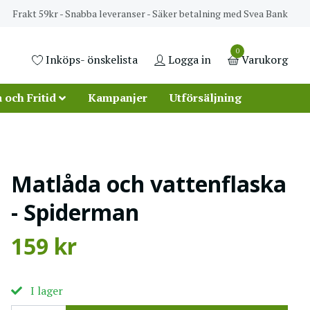
Frakt 59kr - Snabba leveranser - Säker betalning med Svea Bank
0
Inköps- önskelista
Logga in
Varukorg
 och Fritid
Kampanjer
Utförsäljning
Matlåda och vattenflaska
- Spiderman
159 kr
I lager