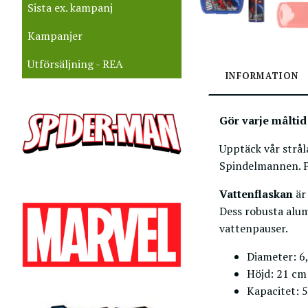
Sista ex. kampanj
Kampanjer
Utförsäljning - REA
INFORMATION
Gör varje måltid
Upptäck vår strål
Spindelmannen. Pe
Vattenflaskan
är
Dess robusta alum
vattenpauser.
Diameter: 6
Höjd: 21 cm
Kapacitet: 