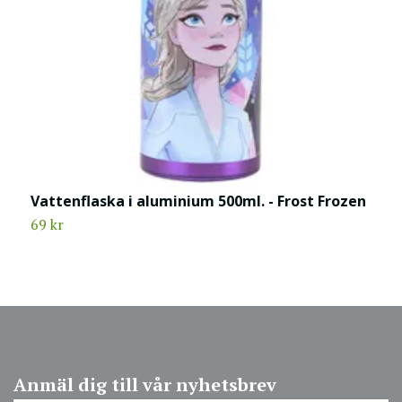
Vattenflaska i aluminium 500ml. - Frost Frozen
V
S
69 kr
4
Anmäl dig till vår nyhetsbrev