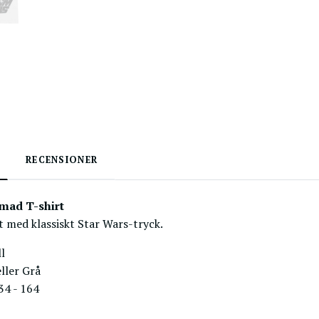
RECENSIONER
rmad T-shirt
 med klassiskt Star Wars-tryck.
l
eller Grå
34 - 164