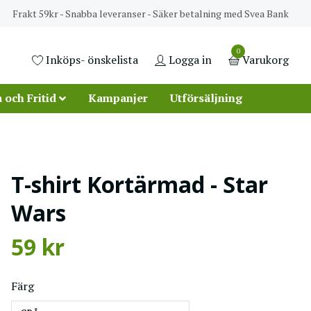
Frakt 59kr - Snabba leveranser - Säker betalning med Svea Bank
0
Inköps- önskelista
Logga in
Varukorg
 och Fritid
Kampanjer
Utförsäljning
T-shirt Kortärmad - Star
Wars
59 kr
Färg