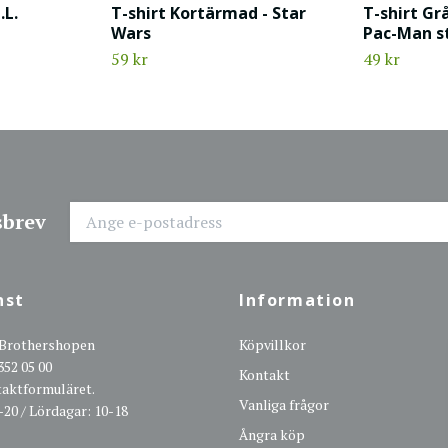
.L.
T-shirt Kortärmad - Star
T-shirt Gr
Wars
Pac-Man st
59 kr
49 kr
sbrev
nst
Information
 Brothershopen
Köpvillkor
352 05 00
Kontakt
ntaktformuläret.
Vanliga frågor
-20 / Lördagar: 10-18
Ångra köp