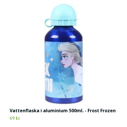
Vattenflaska i aluminium 500ml. - Frost Frozen
V
69 kr
7