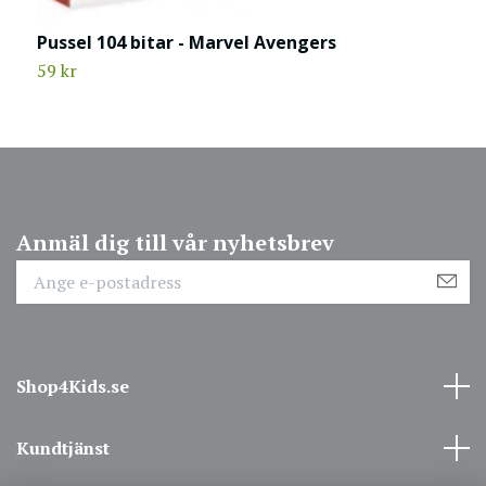
Pussel 104 bitar - Marvel Avengers
P
59 kr
4
Anmäl dig till vår nyhetsbrev
Shop4Kids.se
Kundtjänst