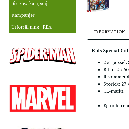
Sista ex. kampanj
Kampanjer
Utförsäljning - REA
INFORMATION
Kids Special Col
2 st pussel
Bitar: 2 x 60
Rekommende
Storlek: 27 
CE-märkt
Ej för barn 