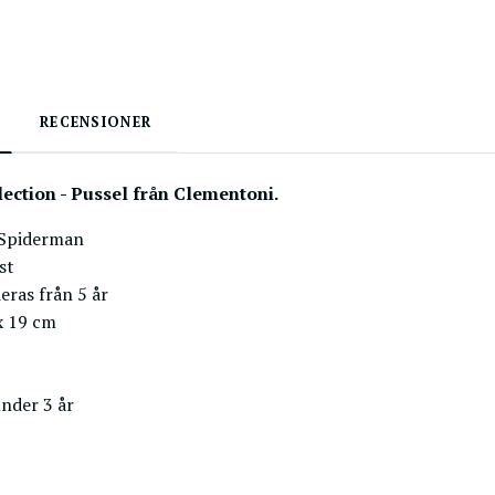
RECENSIONER
lection -
Pussel från Clementoni.
: Spiderman
st
ras från 5 år
x 19 cm
under 3 år