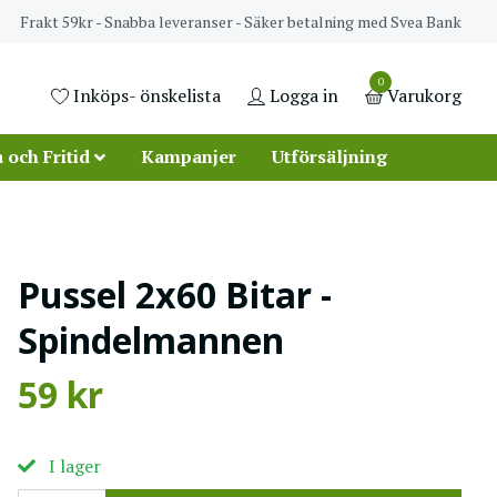
Frakt 59kr - Snabba leveranser - Säker betalning med Svea Bank
0
Inköps- önskelista
Logga in
Varukorg
 och Fritid
Kampanjer
Utförsäljning
Pussel 2x60 Bitar -
Spindelmannen
59 kr
I lager