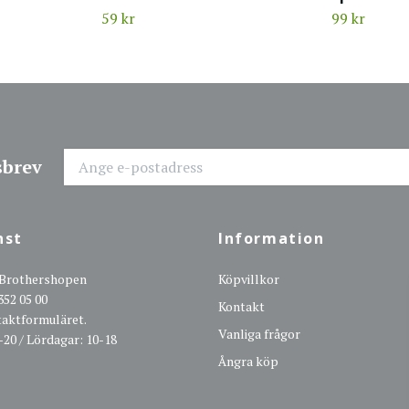
59 kr
99 kr
sbrev
nst
Information
 Brothershopen
Köpvillkor
352 05 00
Kontakt
ntaktformuläret.
Vanliga frågor
-20 / Lördagar: 10-18
Ångra köp