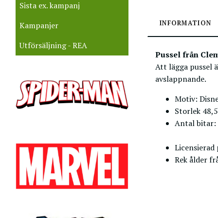
Sista ex. kampanj
INFORMATION
Kampanjer
Utförsäljning - REA
Pussel från Clem
Att lägga pussel 
avslappnande.
Motiv: Disn
Storlek 48,
Antal bitar:
Licensierad
Rek ålder fr