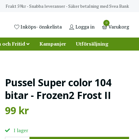
Frakt 59kr - Snabba leveranser - Säker betalning med Svea Bank
0
Inköps- önskelista
Logga in
Varukorg
 och Fritid
Kampanjer
Utförsäljning
Pussel Super color 104
bitar - Frozen2 Frost II
99 kr
I lager