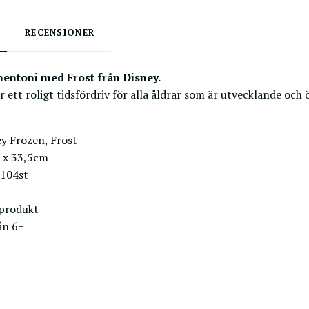
RECENSIONER
entoni med Frost från Disney.
är ett roligt tidsfördriv för alla åldrar som är utvecklande o
ey Frozen, Frost
5 x 33,5cm
 104st
 produkt
ån 6+