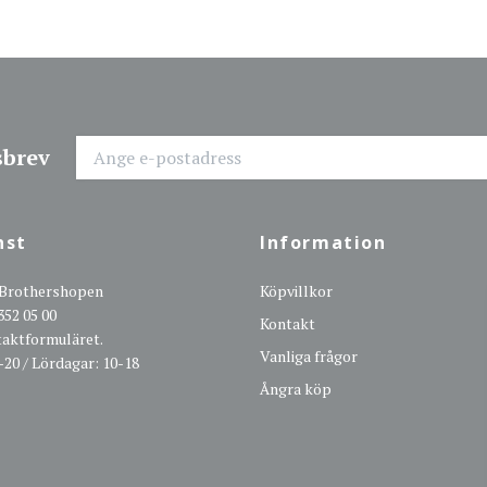
sbrev
nst
Information
 Brothershopen
Köpvillkor
352 05 00
Kontakt
ntaktformuläret.
Vanliga frågor
-20 / Lördagar: 10-18
Ångra köp