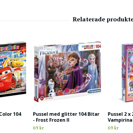
Color 104
Pussel med glitter 104 Bitar
Pussel 2 x 
- Frost Frozen II
Vampirina
69 kr
69 kr