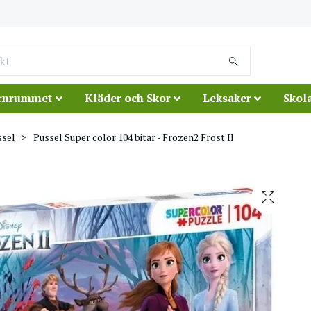
rnrummet
Kläder och Skor
Leksaker
Skola
ssel
Pussel Super color 104 bitar - Frozen2 Frost II