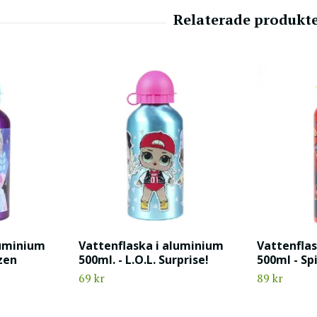
luminium
Vattenflaska i aluminium
Vattenfla
ozen
500ml. - L.O.L. Surprise!
500ml - S
69 kr
89 kr