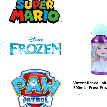
Vattenflaska i a
500ml. - Frost Fr
69 kr