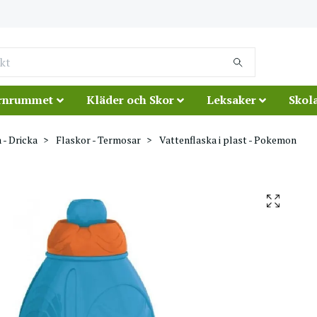
rnrummet
Kläder och Skor
Leksaker
Skola
 - Dricka
Flaskor - Termosar
Vattenflaska i plast - Pokemon