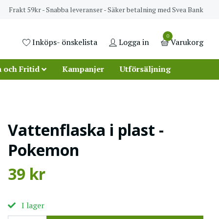
Frakt 59kr - Snabba leveranser - Säker betalning med Svea Bank
0
Inköps- önskelista
Logga in
Varukorg
 och Fritid
Kampanjer
Utförsäljning
Vattenflaska i plast -
Pokemon
39 kr
I lager