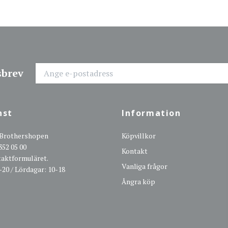
sbrev
nst
Information
 Brothershopen
Köpvillkor
352 05 00
Kontakt
ntaktformuläret.
Vanliga frågor
-20 / Lördagar: 10-18
Ångra köp