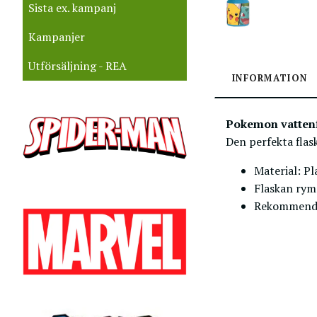
Sista ex. kampanj
Kampanjer
Utförsäljning - REA
INFORMATION
Pokemon vatten
Den perfekta flas
Material: Pl
Flaskan ry
Rekommender