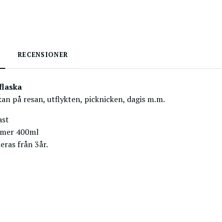
RECENSIONER
flaska
kan på resan, utflykten, picknicken, dagis m.m.
ast
mmer 400ml
as från 3år.