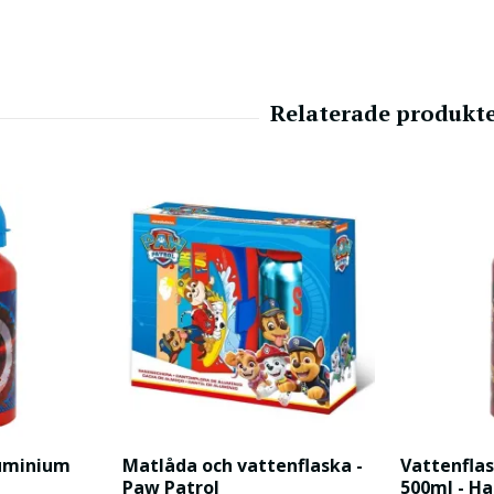
luminium
Matlåda och vattenflaska -
Vattenfla
Paw Patrol
500ml - Ha