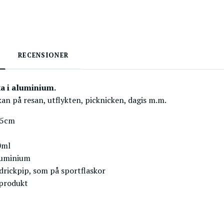
RECENSIONER
ka i aluminium.
kan på resan, utflykten, picknicken, dagis m.m.
,5cm
0ml
luminium
drickpip, som på sportflaskor
 produkt