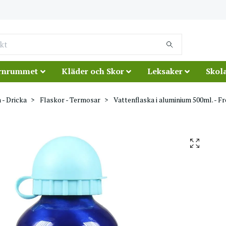
rnrummet
Kläder och Skor
Leksaker
Skola
 - Dricka
Flaskor - Termosar
Vattenflaska i aluminium 500ml. - F