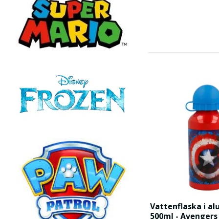
Vattenflaska i a
500ml - Avengers