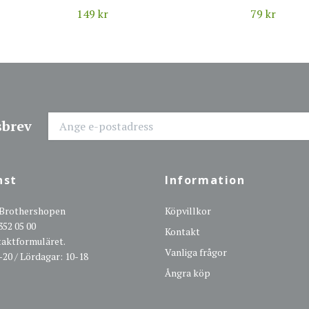
149 kr
79 kr
sbrev
nst
Information
 Brothershopen
Köpvillkor
352 05 00
Kontakt
ntaktformuläret.
Vanliga frågor
-20 / Lördagar: 10-18
Ångra köp