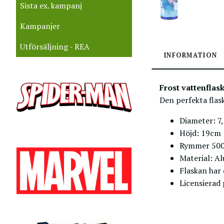
Sista ex. kampanj
Kampanjer
Utförsäljning - REA
INFORMATION
Frost vattenflas
Den perfekta flas
Diameter: 7
Höjd: 19cm
Rymmer 50
Material: A
Flaskan har 
Licensierad