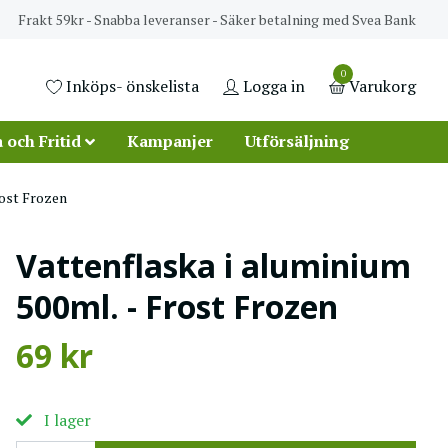
Frakt 59kr - Snabba leveranser - Säker betalning med Svea Bank
0
Inköps- önskelista
Logga in
Varukorg
 och Fritid
Kampanjer
Utförsäljning
rost Frozen
Vattenflaska i aluminium
500ml. - Frost Frozen
69 kr
I lager