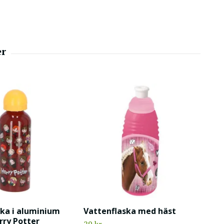
ska i aluminium
Vattenflaska med häst
rry Potter
29 kr