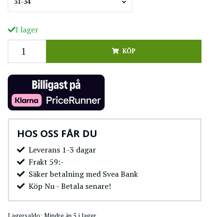
31-34
I lager
KÖP
HOS OSS FÅR DU
Leverans 1-3 dagar
Frakt 59:-
Säker betalning med Svea Bank
Köp Nu - Betala senare!
Lagersaldo:
Mindre än 5 i lager