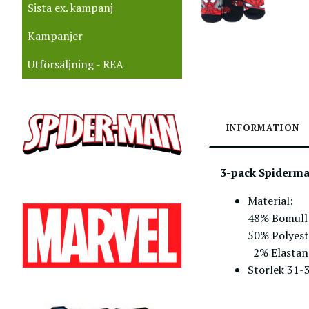
Sista ex. kampanj
Kampanjer
Utförsäljning - REA
INFORMATION
3-pack Spiderma
Material:
48% Bomull
50% Polyest
2% Elastan
Storlek 31-