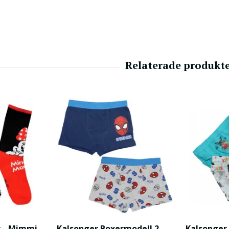
k - Mimmi
Kalsonger Boxermodell 2-
Kalsonger 