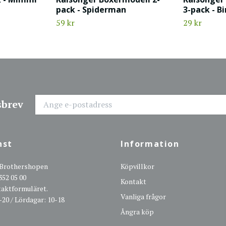
pack - Spiderman
3-pack - B
59 kr
29 kr
sbrev
nst
Information
 Brothershopen
Köpvillkor
352 05 00
Kontakt
ntaktformuläret.
Vanliga frågor
-20 / Lördagar: 10-18
Ångra köp