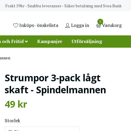
Frakt 59kr - Snabba leveranser - Säker betalning med Svea Bank
0
Inköps- önskelista
Logga in
Varukorg
 och Fritid
Kampanjer
Utförsäljning
mannen
Strumpor 3-pack lågt
skaft - Spindelmannen
49 kr
Storlek