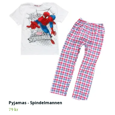
Pyjamas - Spindelmannen
S
79 kr
9