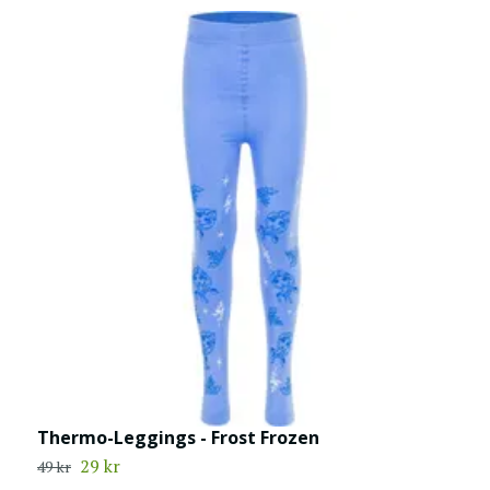
Thermo-Leggings - Frost Frozen
S
29 kr
4
49 kr