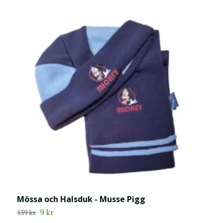
Mössa och Halsduk - Musse Pigg
M
9 kr
139 kr
1