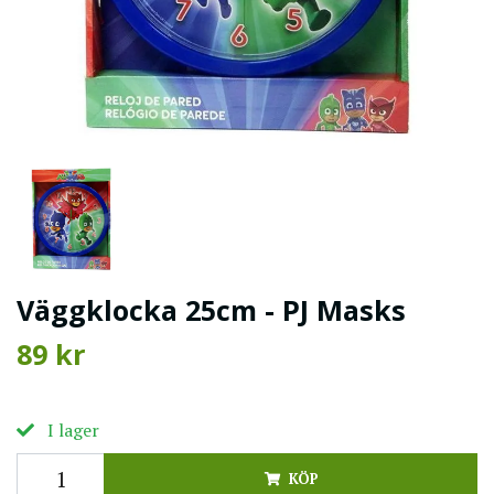
Väggklocka 25cm - PJ Masks
89 kr
I lager
KÖP